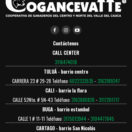
Contáctenos
CALL CENTER
3116474018
TULUÁ - barrio centro
CARRERA 23 # 29-28 Teléfono:
6022333535
-
3163189247
CALI - barrio la flora
CALLE 52Nte. # 5N-43 Teléfono:
3162680826
-
3117201717
BUGA - barrio estambul
CALLE 1 # 11-11 Teléfono:
3175013944
-
3104477645
CARTAGO - barrio San Nicolás