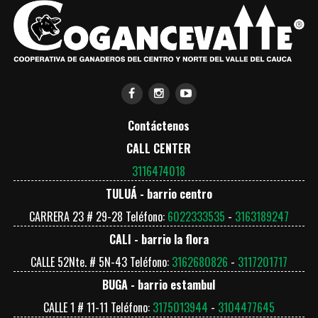
Contáctenos
CALL CENTER
3116474018
TULUÁ - barrio centro
CARRERA 23 # 29-28 Teléfono:
6022333535
-
3163189247
CALI - barrio la flora
CALLE 52Nte. # 5N-43 Teléfono:
3162680826
-
3117201717
BUGA - barrio estambul
CALLE 1 # 11-11 Teléfono:
3175013944
-
3104477645