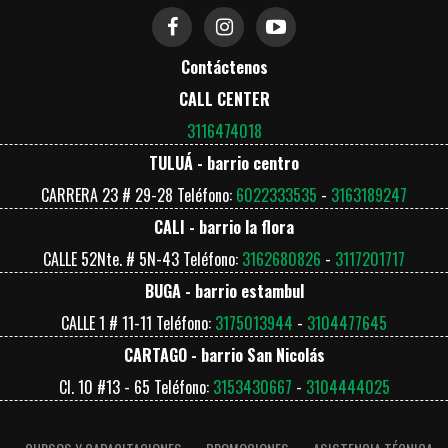
Contáctenos
CALL CENTER
3116474018
TULUÁ - barrio centro
CARRERA 23 # 29-28 Teléfono:
6022333535
-
3163189247
CALI - barrio la flora
CALLE 52Nte. # 5N-43 Teléfono:
3162680826
-
3117201717
BUGA - barrio estambul
CALLE 1 # 11-11 Teléfono:
3175013944
-
3104477645
CARTAGO - barrio San Nicolás
Cl. 10 #13 - 65 Teléfono:
3153430667
-
3104444025