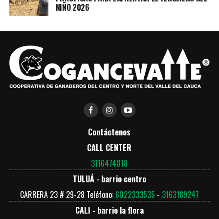
NIÑO 2026
Contáctenos
CALL CENTER
3116474018
TULUÁ - barrio centro
CARRERA 23 # 29-28 Teléfono:
6022333535
-
3163189247
CALI - barrio la flora