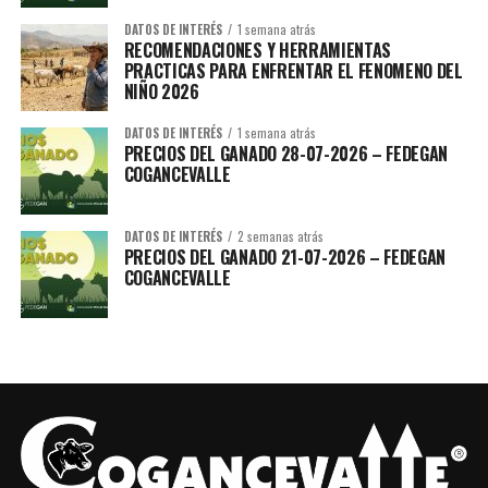
SESIÓN 13:
Cómo hacer efectivos los bonos de carbono.
Por:
DATOS DE INTERÉS
1 semana atrás
RECOMENDACIONES Y HERRAMIENTAS
(Por Confirmar)
CATARUBEN.
PRACTICAS PARA ENFRENTAR EL FENOMENO DEL
NIÑO 2026
SESIÓN 14:
Salida a Campo (Sistema productivo) Reserva Natural
El Hatico.
Por: Carlos Hernando Molina
– RESERVA NATURAL EL
DATOS DE INTERÉS
1 semana atrás
HATICO.
PRECIOS DEL GANADO 28-07-2026 – FEDEGAN
COGANCEVALLE
SESIÓN 15:
Gestión del recurso humano en la producción
sostenible.
Por: Juan Fernando Suárez y Jorge Guerrero.
–
DATOS DE INTERÉS
2 semanas atrás
HACIENDA LUCERNA Y COGANCEVALLE.
PRECIOS DEL GANADO 21-07-2026 – FEDEGAN
COGANCEVALLE
PUBLICACIONES RELACIONADAS: