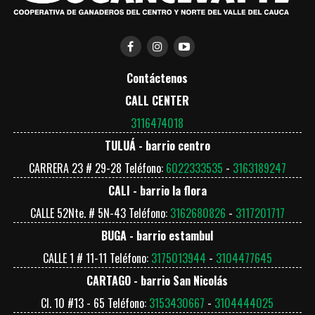
Contáctenos
CALL CENTER
3116474018
TULUÁ - barrio centro
CARRERA 23 # 29-28 Teléfono:
6022333535
-
3163189247
REQUISITOS
CALI - barrio la flora
a.
Ser mayor de 14 Años.
CALLE 52Nte. # 5N-43 Teléfono:
3162680826
-
3117201717
b.
Disponibilidad de tiempo.
BUGA - barrio estambul
c.
Estar inscrito en la plataforma del SENA
CALLE 1 # 11-11 Teléfono:
3175013944
-
3104477645
SOFIA PLUS y conocer la clave de Acceso.
d.
Envío de documentación por correo
CARTAGO - barrio San Nicolás
(Copia del documento de identidad ambas
Cl. 10 #13 - 65 Teléfono:
3153430667
-
3104444025
caras en PDF, Numero de Celular WhatsApp