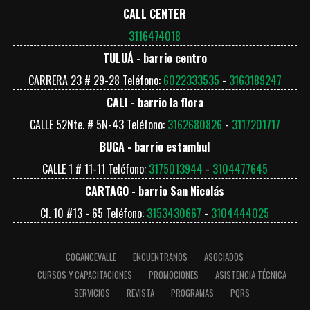
CALL CENTER
3116474018
TULUÁ - barrio centro
CARRERA 23 # 29-28 Teléfono:
6022333535
-
3163189247
CALI - barrio la flora
CALLE 52Nte. # 5N-43 Teléfono:
3162680826
-
3117201717
BUGA - barrio estambul
CALLE 1 # 11-11 Teléfono:
3175013944
-
3104477645
CARTAGO - barrio San Nicolás
Cl. 10 #13 - 65 Teléfono:
3153430667
-
3104444025
COGANCEVALLE
ENCUENTRANOS
ASOCIADOS
CURSOS Y CAPACITACIONES
PROMOCIONES
ASISTENCIA TÉCNICA
SERVICIOS
REVISTA
PROGRAMAS
PQRS