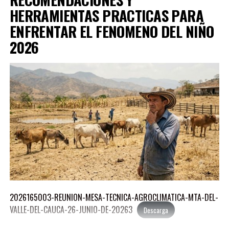
MEJIA-ALVARADO-MANUEL-JOSE-1
Descarga
HERRAMIENTAS PRACTICAS PARA
MEJIA-SIERRA-REINA-LUCIA-1
ENFRENTAR EL FENOMENO DEL NIÑO
Descarga
2026
MORALES-AGUDELO-JORGE-ANDRES-1
Descarga
OROZCO-ZAPATA-PAULO-ANDRES-1
Descarga
PEDROZA-LOZANO-LEON-MARIA-1
Descarga
RAMIREZ-SANCHEZ-PAOLA-ANDREA-1
Descarga
RODRIGUEZ-CORTES-MARCO-AURELIO-1
Descarga
2026165003-REUNION-MESA-TECNICA-AGROCLIMATICA-MTA-DEL-
VALLE-DEL-CAUCA-26-JUNIO-DE-20263
Descarga