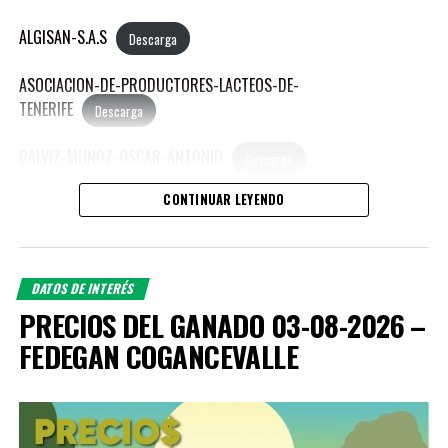
ALGISAN-S.A.S
Descarga
ASOCIACION-DE-PRODUCTORES-LACTEOS-DE-
TENERIFE
Descarga
GALVIZ-MUNOZ-OSCAR-ANTONIO
Descarga
CONTINUAR LEYENDO
HENAO-GONZALES-CARLOS-ANDRES
Descarga
MEJIA-ALVARADO-MANUEL-JOSE
Descarga
DATOS DE INTERÉS
MEJIA-SIERRA-REINA-LUCIA
Descarga
PRECIOS DEL GANADO 03-08-2026 –
FEDEGAN COGANCEVALLE
MORALES-AGUDELO-JORGE-ANDRES
Descarga
PUBLICACIONES RELACIONADAS:
OROZCO-ZAPATA-PAULO-ANDRES
Descarga
PEDROZA-LOZANO-LEON-MARIA
Descarga