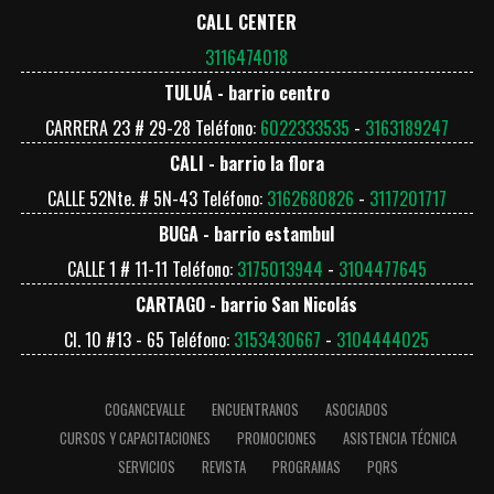
CALL CENTER
3116474018
TULUÁ - barrio centro
CARRERA 23 # 29-28 Teléfono:
6022333535
-
3163189247
CALI - barrio la flora
CALLE 52Nte. # 5N-43 Teléfono:
3162680826
-
3117201717
BUGA - barrio estambul
CALLE 1 # 11-11 Teléfono:
3175013944
-
3104477645
CARTAGO - barrio San Nicolás
Cl. 10 #13 - 65 Teléfono:
3153430667
-
3104444025
COGANCEVALLE
ENCUENTRANOS
ASOCIADOS
CURSOS Y CAPACITACIONES
PROMOCIONES
ASISTENCIA TÉCNICA
SERVICIOS
REVISTA
PROGRAMAS
PQRS