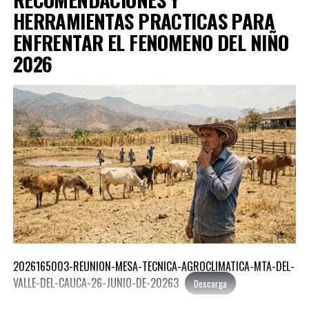
MEJIA-ALVARADO-MANUEL-JOSE-1
Descarga
HERRAMIENTAS PRACTICAS PARA
MEJIA-SIERRA-REINA-LUCIA-1
ENFRENTAR EL FENOMENO DEL NIÑO
Descarga
2026
MORALES-AGUDELO-JORGE-ANDRES-1
Descarga
OROZCO-ZAPATA-PAULO-ANDRES-1
Descarga
PEDROZA-LOZANO-LEON-MARIA-1
Descarga
RAMIREZ-SANCHEZ-PAOLA-ANDREA-1
Descarga
RODRIGUEZ-CORTES-MARCO-AURELIO-1
Descarga
2026165003-REUNION-MESA-TECNICA-AGROCLIMATICA-MTA-DEL-
VALLE-DEL-CAUCA-26-JUNIO-DE-20263
Descarga