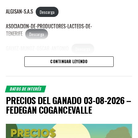
ALGISAN-S.A.S
Descarga
ASOCIACION-DE-PRODUCTORES-LACTEOS-DE-
TENERIFE
Descarga
GALVIZ-MUNOZ-OSCAR-ANTONIO
Descarga
CONTINUAR LEYENDO
HENAO-GONZALES-CARLOS-ANDRES
Descarga
MEJIA-ALVARADO-MANUEL-JOSE
Descarga
DATOS DE INTERÉS
MEJIA-SIERRA-REINA-LUCIA
Descarga
PRECIOS DEL GANADO 03-08-2026 –
FEDEGAN COGANCEVALLE
MORALES-AGUDELO-JORGE-ANDRES
Descarga
PUBLICACIONES RELACIONADAS:
OROZCO-ZAPATA-PAULO-ANDRES
Descarga
PEDROZA-LOZANO-LEON-MARIA
Descarga