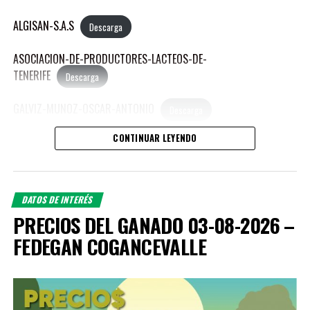
ALGISAN-S.A.S
Descarga
ASOCIACION-DE-PRODUCTORES-LACTEOS-DE-
TENERIFE
Descarga
GALVIZ-MUNOZ-OSCAR-ANTONIO
Descarga
CONTINUAR LEYENDO
HENAO-GONZALES-CARLOS-ANDRES
Descarga
MEJIA-ALVARADO-MANUEL-JOSE
Descarga
DATOS DE INTERÉS
MEJIA-SIERRA-REINA-LUCIA
Descarga
PRECIOS DEL GANADO 03-08-2026 –
FEDEGAN COGANCEVALLE
MORALES-AGUDELO-JORGE-ANDRES
Descarga
PUBLICACIONES RELACIONADAS:
OROZCO-ZAPATA-PAULO-ANDRES
Descarga
PEDROZA-LOZANO-LEON-MARIA
Descarga