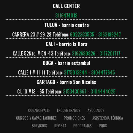
CALL CENTER
3116474018
TULUÁ - barrio centro
CARRERA 23 # 29-28 Teléfono:
6022333535
-
3163189247
CALI - barrio la flora
CALLE 52Nte. # 5N-43 Teléfono:
3162680826
-
3117201717
BUGA - barrio estambul
CALLE 1 # 11-11 Teléfono:
3175013944
-
3104477645
CARTAGO - barrio San Nicolás
Cl. 10 #13 - 65 Teléfono:
3153430667
-
3104444025
COGANCEVALLE
ENCUENTRANOS
ASOCIADOS
CURSOS Y CAPACITACIONES
PROMOCIONES
ASISTENCIA TÉCNICA
SERVICIOS
REVISTA
PROGRAMAS
PQRS