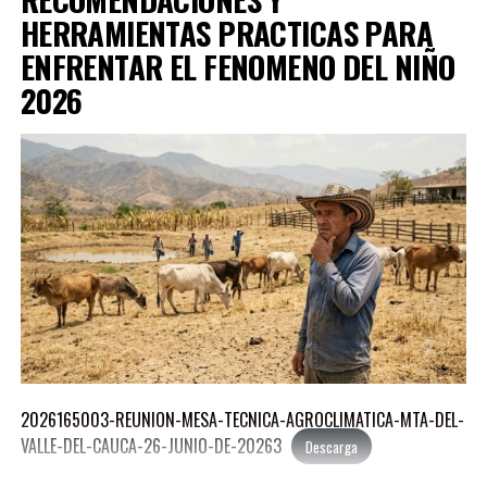
MEJIA-ALVARADO-MANUEL-JOSE-1
Descarga
HERRAMIENTAS PRACTICAS PARA
MEJIA-SIERRA-REINA-LUCIA-1
ENFRENTAR EL FENOMENO DEL NIÑO
Descarga
2026
MORALES-AGUDELO-JORGE-ANDRES-1
Descarga
OROZCO-ZAPATA-PAULO-ANDRES-1
Descarga
PEDROZA-LOZANO-LEON-MARIA-1
Descarga
RAMIREZ-SANCHEZ-PAOLA-ANDREA-1
Descarga
RODRIGUEZ-CORTES-MARCO-AURELIO-1
Descarga
2026165003-REUNION-MESA-TECNICA-AGROCLIMATICA-MTA-DEL-
VALLE-DEL-CAUCA-26-JUNIO-DE-20263
Descarga