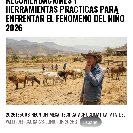
MEJIA-ALVARADO-MANUEL-JOSE-1
Descarga
HERRAMIENTAS PRACTICAS PARA
MEJIA-SIERRA-REINA-LUCIA-1
ENFRENTAR EL FENOMENO DEL NIÑO
Descarga
2026
MORALES-AGUDELO-JORGE-ANDRES-1
Descarga
OROZCO-ZAPATA-PAULO-ANDRES-1
Descarga
PEDROZA-LOZANO-LEON-MARIA-1
Descarga
RAMIREZ-SANCHEZ-PAOLA-ANDREA-1
Descarga
RODRIGUEZ-CORTES-MARCO-AURELIO-1
Descarga
2026165003-REUNION-MESA-TECNICA-AGROCLIMATICA-MTA-DEL-
VALLE-DEL-CAUCA-26-JUNIO-DE-20263
Descarga