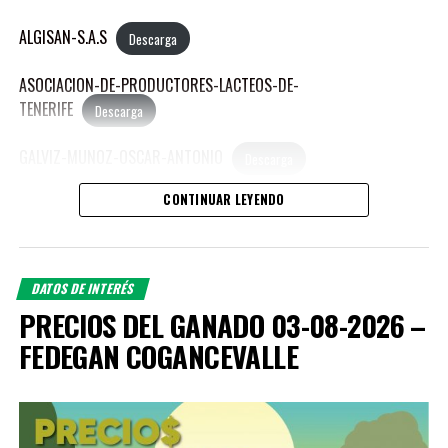
ALGISAN-S.A.S
Descarga
ASOCIACION-DE-PRODUCTORES-LACTEOS-DE-
TENERIFE
Descarga
GALVIZ-MUNOZ-OSCAR-ANTONIO
Descarga
CONTINUAR LEYENDO
HENAO-GONZALES-CARLOS-ANDRES
Descarga
MEJIA-ALVARADO-MANUEL-JOSE
Descarga
DATOS DE INTERÉS
MEJIA-SIERRA-REINA-LUCIA
Descarga
PRECIOS DEL GANADO 03-08-2026 –
FEDEGAN COGANCEVALLE
MORALES-AGUDELO-JORGE-ANDRES
Descarga
PUBLICACIONES RELACIONADAS:
OROZCO-ZAPATA-PAULO-ANDRES
Descarga
PEDROZA-LOZANO-LEON-MARIA
Descarga