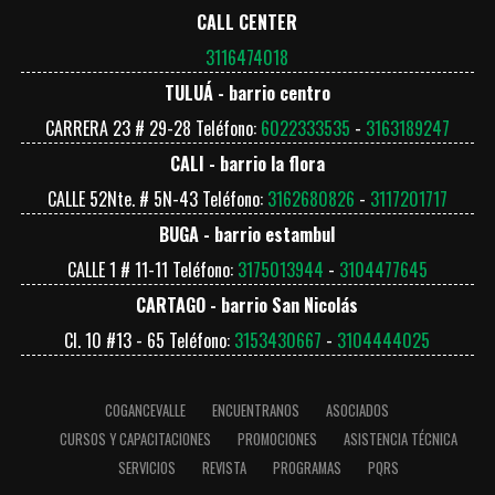
CALL CENTER
3116474018
TULUÁ - barrio centro
CARRERA 23 # 29-28 Teléfono:
6022333535
-
3163189247
CALI - barrio la flora
CALLE 52Nte. # 5N-43 Teléfono:
3162680826
-
3117201717
BUGA - barrio estambul
CALLE 1 # 11-11 Teléfono:
3175013944
-
3104477645
CARTAGO - barrio San Nicolás
Cl. 10 #13 - 65 Teléfono:
3153430667
-
3104444025
COGANCEVALLE
ENCUENTRANOS
ASOCIADOS
CURSOS Y CAPACITACIONES
PROMOCIONES
ASISTENCIA TÉCNICA
SERVICIOS
REVISTA
PROGRAMAS
PQRS