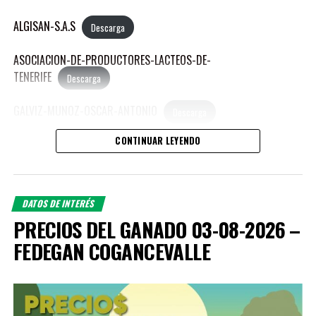
ALGISAN-S.A.S
Descarga
ASOCIACION-DE-PRODUCTORES-LACTEOS-DE-
TENERIFE
Descarga
GALVIZ-MUNOZ-OSCAR-ANTONIO
Descarga
CONTINUAR LEYENDO
HENAO-GONZALES-CARLOS-ANDRES
Descarga
PUBLICACIONES RELACIONADAS:
MEJIA-ALVARADO-MANUEL-JOSE
Descarga
DATOS DE INTERÉS
MEJIA-SIERRA-REINA-LUCIA
Descarga
PRECIOS DEL GANADO 03-08-2026 –
FEDEGAN COGANCEVALLE
MORALES-AGUDELO-JORGE-ANDRES
Descarga
OROZCO-ZAPATA-PAULO-ANDRES
Descarga
PEDROZA-LOZANO-LEON-MARIA
Descarga