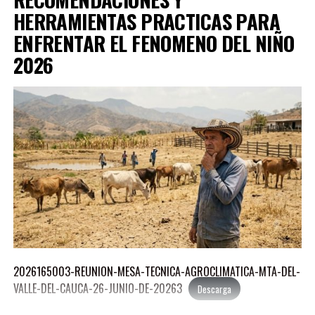
MEJIA-ALVARADO-MANUEL-JOSE-1
Descarga
HERRAMIENTAS PRACTICAS PARA
MEJIA-SIERRA-REINA-LUCIA-1
ENFRENTAR EL FENOMENO DEL NIÑO
Descarga
2026
MORALES-AGUDELO-JORGE-ANDRES-1
Descarga
OROZCO-ZAPATA-PAULO-ANDRES-1
Descarga
PEDROZA-LOZANO-LEON-MARIA-1
Descarga
RAMIREZ-SANCHEZ-PAOLA-ANDREA-1
Descarga
RODRIGUEZ-CORTES-MARCO-AURELIO-1
Descarga
2026165003-REUNION-MESA-TECNICA-AGROCLIMATICA-MTA-DEL-
VALLE-DEL-CAUCA-26-JUNIO-DE-20263
Descarga