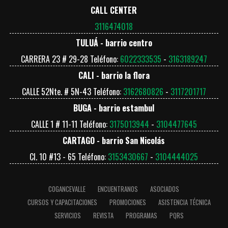
CALL CENTER
3116474018
TULUÁ - barrio centro
CARRERA 23 # 29-28 Teléfono:
6022333535
-
3163189247
CALI - barrio la flora
CALLE 52Nte. # 5N-43 Teléfono:
3162680826
-
3117201717
BUGA - barrio estambul
CALLE 1 # 11-11 Teléfono:
3175013944
-
3104477645
CARTAGO - barrio San Nicolás
Cl. 10 #13 - 65 Teléfono:
3153430667
-
3104444025
COGANCEVALLE
ENCUENTRANOS
ASOCIADOS
CURSOS Y CAPACITACIONES
PROMOCIONES
ASISTENCIA TÉCNICA
SERVICIOS
REVISTA
PROGRAMAS
PQRS