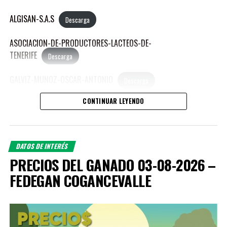
ALGISAN-S.A.S
Descarga
ASOCIACION-DE-PRODUCTORES-LACTEOS-DE-
TENERIFE
Descarga
GALVIZ-MUNOZ-OSCAR-ANTONIO
Descarga
CONTINUAR LEYENDO
HENAO-GONZALES-CARLOS-ANDRES
Descarga
MEJIA-ALVARADO-MANUEL-JOSE
Descarga
DATOS DE INTERÉS
MEJIA-SIERRA-REINA-LUCIA
Descarga
PRECIOS DEL GANADO 03-08-2026 –
FEDEGAN COGANCEVALLE
MORALES-AGUDELO-JORGE-ANDRES
Descarga
PUBLICACIONES RELACIONADAS:
OROZCO-ZAPATA-PAULO-ANDRES
Descarga
PEDROZA-LOZANO-LEON-MARIA
Descarga