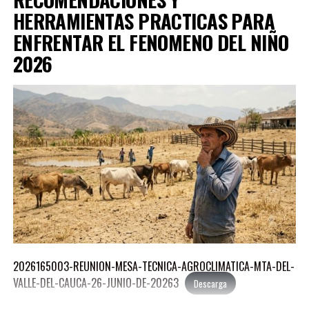
MEJIA-ALVARADO-MANUEL-JOSE-1
Descarga
HERRAMIENTAS PRACTICAS PARA
MEJIA-SIERRA-REINA-LUCIA-1
ENFRENTAR EL FENOMENO DEL NIÑO
Descarga
2026
MORALES-AGUDELO-JORGE-ANDRES-1
Descarga
OROZCO-ZAPATA-PAULO-ANDRES-1
Descarga
PEDROZA-LOZANO-LEON-MARIA-1
Descarga
RAMIREZ-SANCHEZ-PAOLA-ANDREA-1
Descarga
RODRIGUEZ-CORTES-MARCO-AURELIO-1
Descarga
2026165003-REUNION-MESA-TECNICA-AGROCLIMATICA-MTA-DEL-
VALLE-DEL-CAUCA-26-JUNIO-DE-20263
Descarga