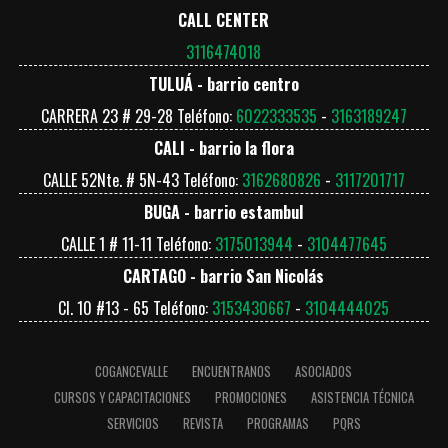
CALL CENTER
3116474018
TULUÁ - barrio centro
CARRERA 23 # 29-28 Teléfono:
6022333535
-
3163189247
CALI - barrio la flora
CALLE 52Nte. # 5N-43 Teléfono:
3162680826
-
3117201717
BUGA - barrio estambul
CALLE 1 # 11-11 Teléfono:
3175013944
-
3104477645
CARTAGO - barrio San Nicolás
Cl. 10 #13 - 65 Teléfono:
3153430667
-
3104444025
COGANCEVALLE
ENCUENTRANOS
ASOCIADOS
CURSOS Y CAPACITACIONES
PROMOCIONES
ASISTENCIA TÉCNICA
SERVICIOS
REVISTA
PROGRAMAS
PQRS