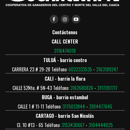
Contáctenos
CALL CENTER
3116474018
TULUÁ - barrio centro
CARRERA 23 # 29-28 Teléfono:
6022333535
-
3163189247
CALI - barrio la flora
CALLE 52Nte. # 5N-43 Teléfono:
3162680826
-
3117201717
BUGA - barrio estambul
CALLE 1 # 11-11 Teléfono:
3175013944
-
3104477645
CARTAGO - barrio San Nicolás
Cl. 10 #13 - 65 Teléfono:
3153430667
-
3104444025