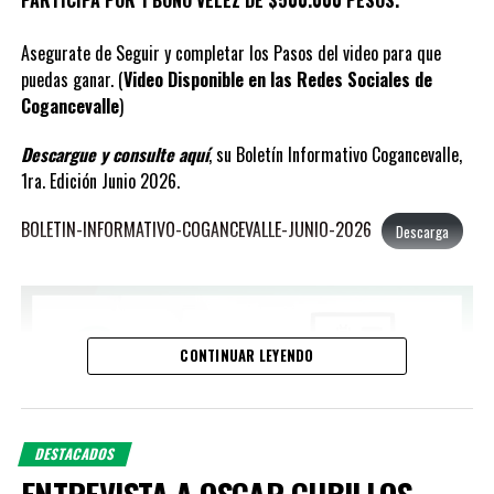
PARTICIPA POR 1 BONO VELEZ DE $500.000 PESOS.
.
.
Asegurate de Seguir y completar los Pasos del video para que
#díamundialdelaleche
puedas ganar. (
Video Disponible en las Redes Sociales de
#díamundialdelaleche
#diamundialdelaleche
#lechedevaca
Cogancevalle
)
#lechedevacafresca
#lechedevacarecienordeñada
#lechedevaca
#lec
#ganaderiasdelvalle
#cogancevalle
#apoyoefectivoalganadero
Descargue y consulte aquí
, su Boletín Informativo Cogancevalle,
1ra. Edición Junio 2026.
PUBLICACIONES RELACIONADAS:
BOLETIN-INFORMATIVO-COGANCEVALLE-JUNIO-2026
Descarga
CONTINUAR LEYENDO
DESTACADOS